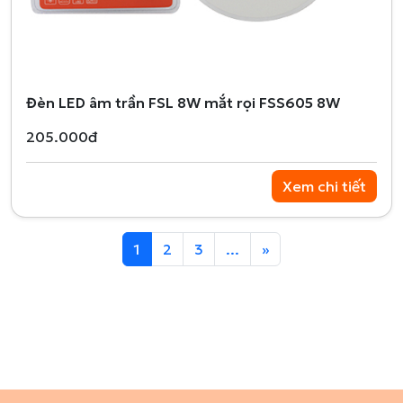
Đèn LED âm trần FSL 8W mắt rọi FSS605 8W
205.000đ
Xem chi tiết
1
2
3
...
»