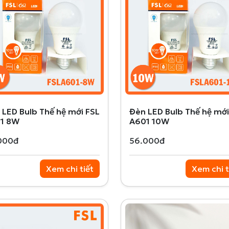
 LED Bulb Thế hệ mới FSL
Đèn LED Bulb Thế hệ mới
1 8W
A601 10W
000đ
56.000đ
Xem chi tiết
Xem chi t