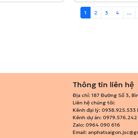
1
2
3
4
...
Thông tin liên hệ
Địa chỉ: 187 Đường Số 3, Bì
Liên hệ chúng tôi:
Kênh đại lý: 0938.925.533 
Kênh dự án: 0979.576.242
Zalo: 0964 090 616
Email:
anphatsaigon.jsc@g