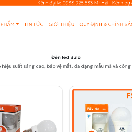
Kênh đại lý: 0938.925.533 Mr Hải | Kênh dự
 PHẨM
TIN TỨC
GIỚI THIỆU
QUY ĐỊNH & CHÍNH SÁ
Đèn led Bulb
 hiệu suất sáng cao, bảo vệ mắt. đa dạng mẫu mã và công