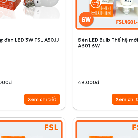
g đèn LED 3W FSL A50JJ
Đèn LED Bulb Thế hệ mới
A601 6W
000đ
49.000đ
Xem chi tiết
Xem chi t