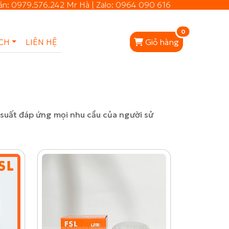
 án: 0979.576.242 Mr Hà | Zalo: 0964 090 616
unread mess
0
CH
LIÊN HỆ
Giỏ hàng
 suất đáp ứng mọi nhu cầu của người sử