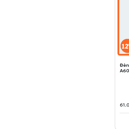
Đèn
A60
61.