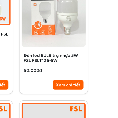
 FSL
Đèn led BULB trụ nhựa 5W
FSL FSLT126-5W
50.000đ
iết
Xem chi tiết