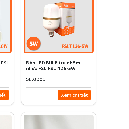
 FSL
Đèn LED BULB trụ nhôm
nhựa FSL FSLT126-5W
58.000đ
iết
Xem chi tiết