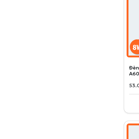
Đèn
A60
53.