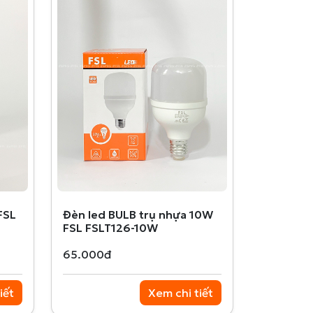
FSL
Đèn led BULB trụ nhựa 10W
FSL FSLT126-10W
65.000đ
iết
Xem chi tiết