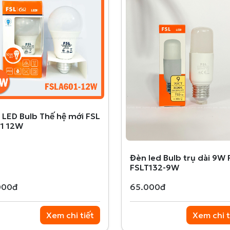
 LED Bulb Thế hệ mới FSL
1 12W
Đèn led Bulb trụ dài 9W 
FSLT132-9W
000đ
65.000đ
Xem chi tiết
Xem chi t